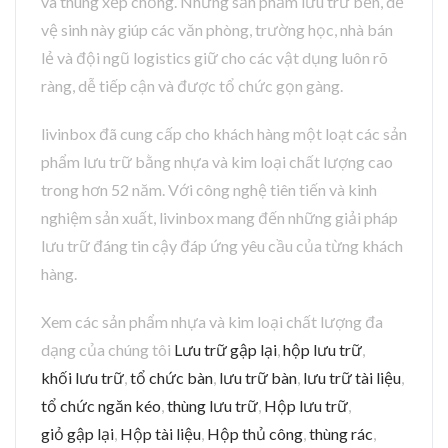
và thùng xếp chồng. Những sản phẩm lưu trữ bền, dễ
vệ sinh này giúp các văn phòng, trường học, nhà bán
lẻ và đội ngũ logistics giữ cho các vật dụng luôn rõ
ràng, dễ tiếp cận và được tổ chức gọn gàng.
livinbox đã cung cấp cho khách hàng một loạt các sản
phẩm lưu trữ bằng nhựa và kim loại chất lượng cao
trong hơn 52 năm. Với công nghệ tiên tiến và kinh
nghiệm sản xuất, livinbox mang đến những giải pháp
lưu trữ đáng tin cậy đáp ứng yêu cầu của từng khách
hàng.
Xem các sản phẩm nhựa và kim loại chất lượng đa
dạng của chúng tôi
Lưu trữ gập lại
,
hộp lưu trữ
,
khối lưu trữ
,
tổ chức bàn
,
lưu trữ bàn
,
lưu trữ tài liệu
,
tổ chức ngăn kéo
,
thùng lưu trữ
,
Hộp lưu trữ
,
giỏ gập lại
,
Hộp tài liệu
,
Hộp thủ công
,
thùng rác
,