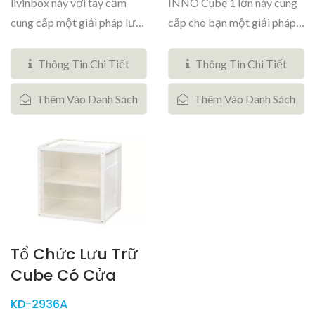
livinbox này với tay cầm
INNO Cube 1 lớn này cung
cung cấp một giải pháp lưu
cấp cho bạn một giải pháp
trữ di động...
lưu trữ...
Thông Tin Chi Tiết
Thông Tin Chi Tiết
Thêm Vào Danh Sách
Thêm Vào Danh Sách
Tổ Chức Lưu Trữ
Cube Có Cửa
KD-2936A