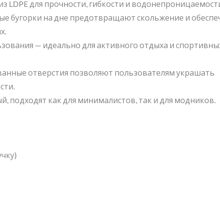
из LDPE для прочности, гибкости и водонепроницаемост
тые бугорки на дне предотвращают скольжение и обесп
х.
ьзования — идеально для активного отдыха и спортивны
ванные отверстия позволяют пользователям украшать
сти.
й, подходят как для минималистов, так и для модников.
учку)