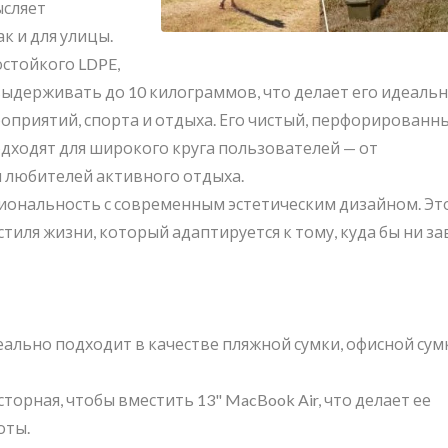
ысляет
к и для улицы.
стойкого LDPE,
 выдерживать до 10 килограммов, что делает его идеаль
оприятий, спорта и отдыха. Его чистый, перфорированн
тейнер Для Хранения
BuBu-Storage-Bi
дходят для широкого круга пользователей — от
Pelican
и любителей активного отдыха.
циональность с современным эстетическим дизайном. Эт
тиля жизни, который адаптируется к тому, куда бы ни за
льно подходит в качестве пляжной сумки, офисной сум
торная, чтобы вместить 13" MacBook Air, что делает ее
оты.