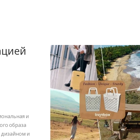
ацией
иональная и
ого образа
м дизайном и