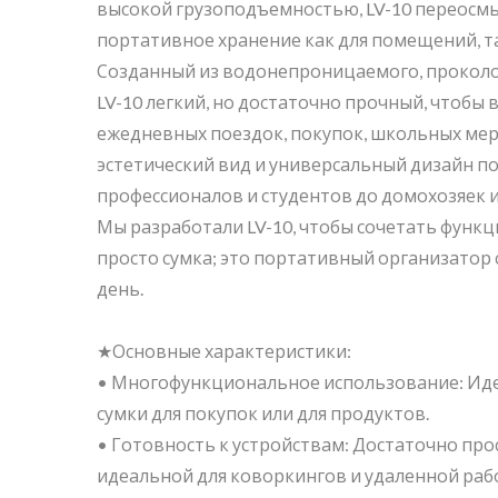
высокой грузоподъемностью, LV-10 переосм
портативное хранение как для помещений, та
Созданный из водонепроницаемого, проколо
LV-10 легкий, но достаточно прочный, чтобы
ежедневных поездок, покупок, школьных мер
BuBu-Storage-Bin
Кон
эстетический вид и универсальный дизайн по
профессионалов и студентов до домохозяек 
Мы разработали LV-10, чтобы сочетать функ
просто сумка; это портативный организатор с
день.
★Основные характеристики:
• Многофункциональное использование: Идеа
сумки для покупок или для продуктов.
• Готовность к устройствам: Достаточно прос
идеальной для коворкингов и удаленной раб