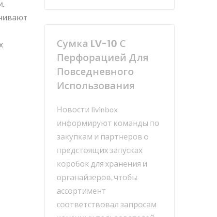
и.
ечивают
Сумка LV-10 С
х
Перфорацией Для
Повседневного
Использования
Новости livinbox
информируют команды по
закупкам и партнеров о
предстоящих запусках
коробок для хранения и
органайзеров, чтобы
ассортимент
соответствовал запросам