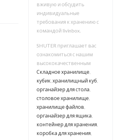
вживую и обсудить
индивидуальные
требования к хранению с
командой livinbox.
SHUTER приглашает вас
ознакомиться с нашим
высококачественным
Складное хранилище
,
кубик
,
хранилищный куб
,
органайзер для стола
,
столовое хранилище
,
хранилище файлов
,
органайзер для ящика
,
контейнер для хранения
,
коробка для хранения
,