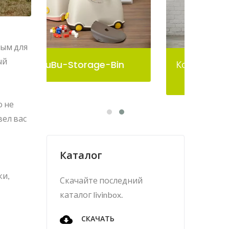
ным для
ый
n
Контейнер Для Хранения
Pelican
о не
вел вас
Каталог
ки,
Скачайте последний
каталог livinbox.
СКАЧАТЬ