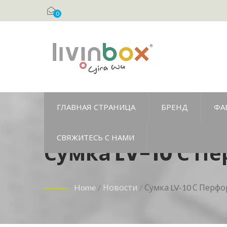
0
ГЛАВНАЯ СТРАНИЦА
БРЕНД
ФА
СВЯЖИТЕСЬ С НАМИ
Сумка LV-10 С П
Использования
Home
/
Новости
/
Сумка LV-10 С Перф