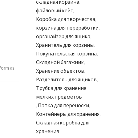
складная корзина
,
файловый кейс
,
Коробка для творчества
,
корзина для переработки
,
органайзер для ящика
,
Хранитель для корзины
,
Покупательская корзина
,
Складной багажник
,
Хранение объектов
,
Разделитель для ящиков
,
Трубка для хранения
мелких предметов
,
Папка для переноски
,
Контейнеры для хранения
,
Складная коробка для
хранения