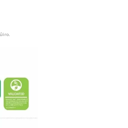
ủi ro.