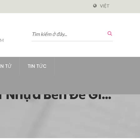
VIỆT
PM
ỆN TỬ
TIN TỨC
ữ Nhựa Bền Để Giữ