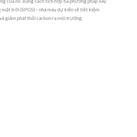
ng của nó. Bằng cách tích hợp ba phương pháp xây
mặt trời (SPGS) – nhà máy dự kiến sẽ tiết kiệm
và giảm phát thải carbon ra môi trường.