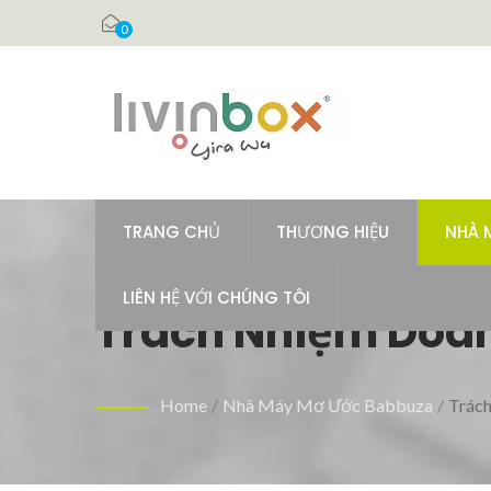
0
TRANG CHỦ
THƯƠNG HIỆU
NHÀ 
LIÊN HỆ VỚI CHÚNG TÔI
Trách Nhiệm Doan
Cho Các Vật Dụng 
Home
/
Nhà Máy Mơ Ước Babbuza
/
Trác