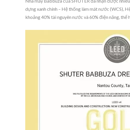
Nhà máy Babbuza của SHUTER đã nhận được nhiều giả
dựng xanh chính – Hệ thống làm mát nước (WCS), Hệ 
khoảng 40% tài nguyên nước và 60% điện năng, thể hi