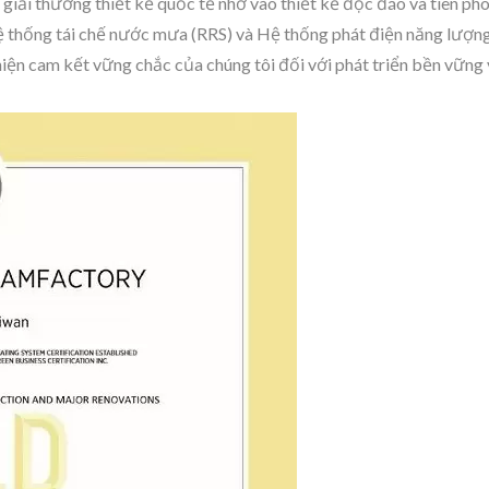
i thưởng thiết kế quốc tế nhờ vào thiết kế độc đáo và tiên pho
thống tái chế nước mưa (RRS) và Hệ thống phát điện năng lượng 
ện cam kết vững chắc của chúng tôi đối với phát triển bền vững 