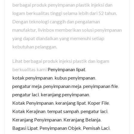
berbagai produk penyimpanan plastik injeksi dan
logam berkualitas tinggi selama lebih dari 52 tahun.
Dengan teknologi canggih dan pengalaman
manufaktur, livinbox memberikan solusi penyimpanan
yang dapat diandalkan yang memenuhi setiap
kebutuhan pelanggan.
Lihat berbagai produk injeksi plastik dan logam
berkualitas kami
Penyimpanan lipat
,
kotak penyimpanan
,
kubus penyimpanan
,
pengatur meja
,
penyimpanan meja
,
penyimpanan file
,
pengatur laci
,
keranjang penyimpanan
,
Kotak Penyimpanan
,
keranjang lipat
,
Koper File
,
Kotak Kerajinan
,
tempat sampah
,
pengatur laci
,
Keranjang Penyimpanan
,
Keranjang Belanja
,
Bagasi Lipat
,
Penyimpanan Objek
,
Pemisah Laci
,