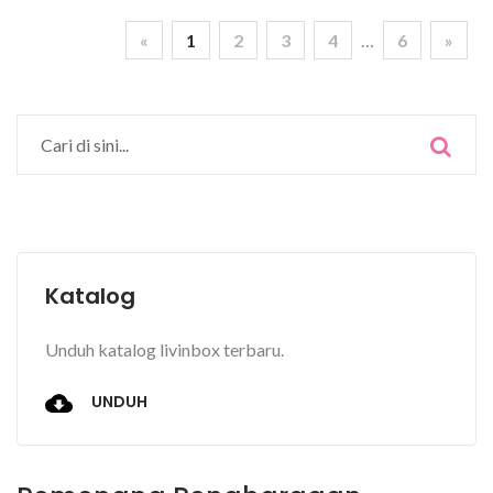
«
1
2
3
4
…
6
»
Katalog
Unduh katalog livinbox terbaru.
UNDUH