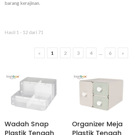
barang kerajinan.
Hasil 1 - 12 dari 71
«
1
2
3
4
…
6
»
Wadah Snap
Organizer Meja
Plastik Tengah
Plastik Tengah