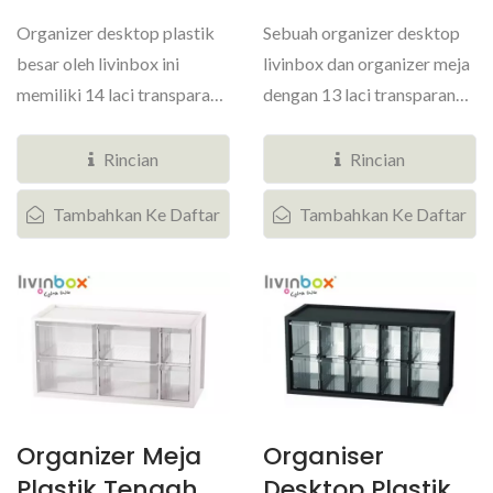
Organizer desktop plastik
Sebuah organizer desktop
besar oleh livinbox ini
livinbox dan organizer meja
memiliki 14 laci transparan
dengan 13 laci transparan
yang beragam. Organizer...
yang beragam adalah
kebutuhan...
Rincian
Rincian
Tambahkan Ke Daftar
Tambahkan Ke Daftar
Organizer Meja
Organiser
Plastik Tengah
Desktop Plastik