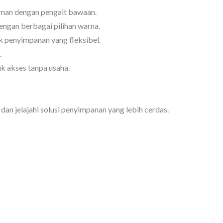
man dengan pengait bawaan.
ngan berbagai pilihan warna.
 penyimpanan yang fleksibel.
.
 akses tanpa usaha.
otak Penyimpanan
BuBu-Penyimpanan
Pelican
n jelajahi solusi penyimpanan yang lebih cerdas.