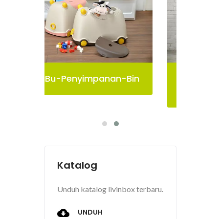
-Bin
Kotak Penyimpanan
Bu
Pelican
Katalog
Unduh katalog livinbox terbaru.
UNDUH