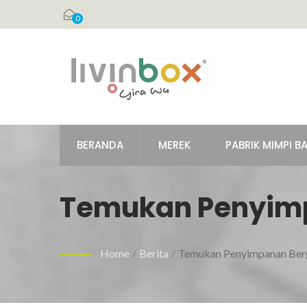
0
BERANDA
MEREK
PABRIK MIMPI B
Temukan Penyimp
Home
/
Berita
/
Temukan Penyimpanan Ber