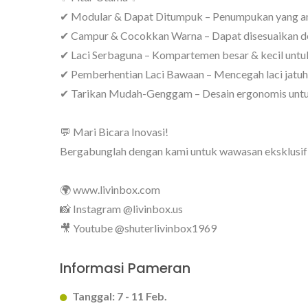
✔ Modular & Dapat Ditumpuk – Penumpukan yang a
✔ Campur & Cocokkan Warna – Dapat disesuaikan de
✔ Laci Serbaguna – Kompartemen besar & kecil untuk
✔ Pemberhentian Laci Bawaan – Mencegah laci jatuh
✔ Tarikan Mudah-Genggam – Desain ergonomis untuk
BuBu-Penyimpanan-Bin
K
💬 Mari Bicara Inovasi!
Bergabunglah dengan kami untuk wawasan eksklusif da
🌍 www.livinbox.com
📸 Instagram @livinbox.us
🎥 Youtube @shuterlivinbox1969
Informasi Pameran
Tanggal: 7 - 11 Feb.