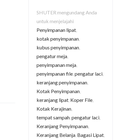
SHUTER mengundang Anda
untuk menjelajahi
Penyimpanan lipat
,
kotak penyimpanan
,
kubus penyimpanan
,
pengatur meja
,
penyimpanan meja
,
penyimpanan file
,
pengatur laci
,
keranjang penyimpanan
,
Kotak Penyimpanan
,
keranjang lipat
,
Koper File
,
Kotak Kerajinan
,
tempat sampah
,
pengatur laci
,
Keranjang Penyimpanan
,
Keranjang Belanja
,
Bagasi Lipat
,