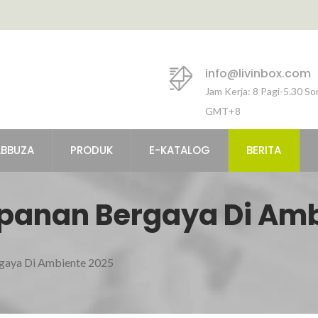
info@livinbox.com
Jam Kerja: 8 Pagi-5.30 So
GMT+8
ABBUZA
PRODUK
E-KATALOG
BERITA
anan Bergaya Di Amb
gaya Di Ambiente 2025