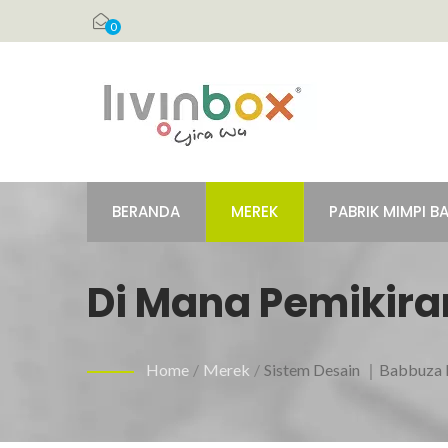
0
BERANDA
MEREK
PABRIK MIMPI B
Di Mana Pemikira
Berkelanjutan | 
Home
/
Merek
/
Sistem Desain ｜Babbuza 
Untuk Menjaga Ba