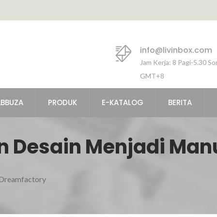
info@livinbox.com
Jam Kerja: 8 Pagi-5.30 So
GMT+8
ABBUZA
PRODUK
E-KATALOG
BERITA
n Desain Menjadi Man
Penyimpanan Plastik 
Dreamfactory
rang Mudah Ditemuka