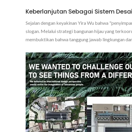
Keberlanjutan Sebagai Sistem Desa
Sejalan dengan keyakinan Yira Wu bahwa "penyimpana
slogan. Melalui strategi bangunan hijau yang terkoo
membuktikan bahwa tanggung jawab lingkungan dan s