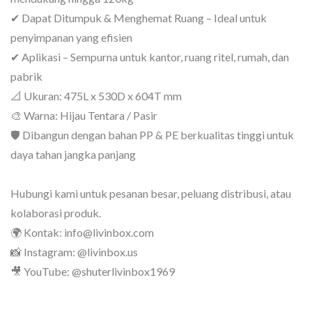
✔ Dapat Ditumpuk & Menghemat Ruang – Ideal untuk
penyimpanan yang efisien
✔ Aplikasi – Sempurna untuk kantor, ruang ritel, rumah, dan
pabrik
📐 Ukuran: 475L x 530D x 604T mm
🎨 Warna: Hijau Tentara / Pasir
🛡 Dibangun dengan bahan PP & PE berkualitas tinggi untuk
daya tahan jangka panjang
Hubungi kami untuk pesanan besar, peluang distribusi, atau
kolaborasi produk.
🌍 Kontak: info@livinbox.com
📸 Instagram: @livinbox.us
🎥 YouTube: @shuterlivinbox1969