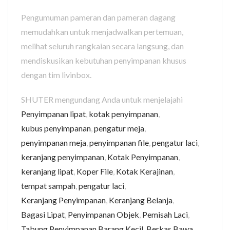
Pengumuman pameran dan pameran dagang
memudahkan untuk menjadwalkan pertemuan,
melihat seluruh rangkaian secara langsung, dan
mendiskusikan kebutuhan penyimpanan khusus
dengan tim livinbox.
SHUTER mengundang Anda untuk menjelajahi
Penyimpanan lipat
,
kotak penyimpanan
,
kubus penyimpanan
,
pengatur meja
,
penyimpanan meja
,
penyimpanan file
,
pengatur laci
,
keranjang penyimpanan
,
Kotak Penyimpanan
,
keranjang lipat
,
Koper File
,
Kotak Kerajinan
,
tempat sampah
,
pengatur laci
,
Keranjang Penyimpanan
,
Keranjang Belanja
,
Bagasi Lipat
,
Penyimpanan Objek
,
Pemisah Laci
,
Tabung Penyimpanan Barang Kecil
,
Berkas Bawa
,