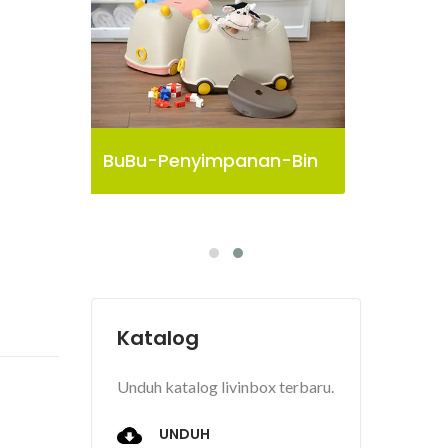
-Bin
Kotak Penyimpanan
Bu
Pelican
Katalog
Unduh katalog livinbox terbaru.
UNDUH