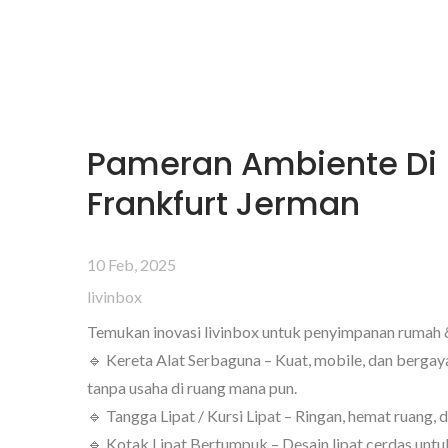
Pameran Ambiente Di
Frankfurt Jerman
10 Feb, 2025
livinbox
Temukan inovasi livinbox untuk penyimpanan rumah &
🔹 Kereta Alat Serbaguna – Kuat, mobile, dan bergay
tanpa usaha di ruang mana pun.
🔹 Tangga Lipat / Kursi Lipat – Ringan, hemat ruang, 
🔹 Kotak Lipat Bertumpuk – Desain lipat cerdas un