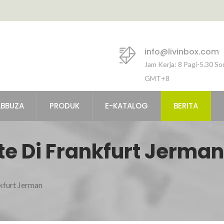
info@livinbox.com
Jam Kerja: 8 Pagi-5.30 So
GMT+8
ABBUZA
PRODUK
E-KATALOG
BERITA
 Di Frankfurt Jerman
kfurt Jerman