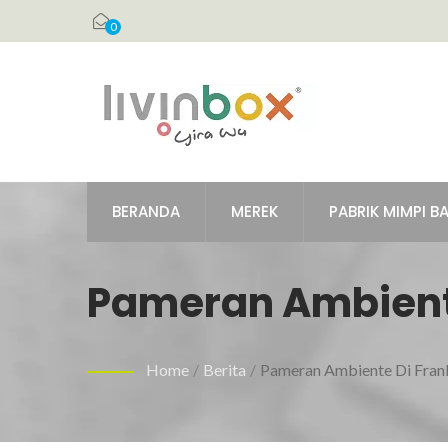
0
BERANDA
MEREK
PABRIK MIMPI B
Pameran Ambiente
Home
/
Berita
/
Pameran Ambiente Di Fran