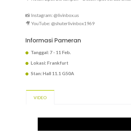
📸 Instagram: @livinbox.us
🎥 YouTube: @shuterlivinbox1969
Informasi Pameran
BuBu-Penyimpanan-Bin
K
Tanggal: 7 - 11 Feb.
Lokasi: Frankfurt
Stan: Hall 11.1 G50A
VIDEO