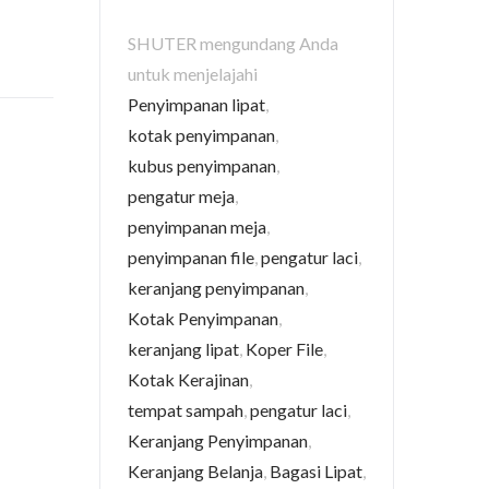
SHUTER mengundang Anda
untuk menjelajahi
Penyimpanan lipat
,
kotak penyimpanan
,
kubus penyimpanan
,
pengatur meja
,
penyimpanan meja
,
penyimpanan file
,
pengatur laci
,
keranjang penyimpanan
,
Kotak Penyimpanan
,
keranjang lipat
,
Koper File
,
Kotak Kerajinan
,
tempat sampah
,
pengatur laci
,
Keranjang Penyimpanan
,
Keranjang Belanja
,
Bagasi Lipat
,