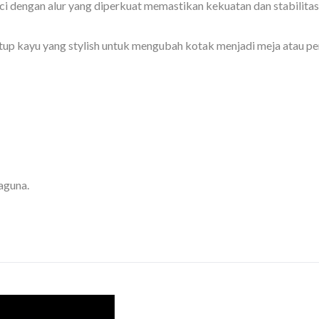
 dengan alur yang diperkuat memastikan kekuatan dan stabilitas
up kayu yang stylish untuk mengubah kotak menjadi meja atau p
Kotak Penyimpanan
BuBu-Penyimpanan
Pelican
aguna.