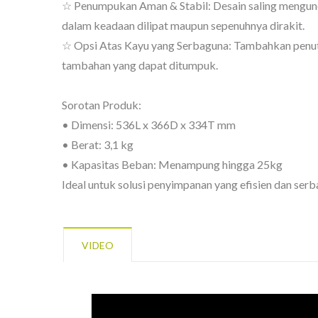
☆ Penumpukan Aman & Stabil: Desain saling mengunci
dalam keadaan dilipat maupun sepenuhnya dirakit.
☆ Opsi Atas Kayu yang Serbaguna: Tambahkan penut
tambahan yang dapat ditumpuk.
Sorotan Produk:
BuBu-Penyimpanan-Bin
• Dimensi: 536L x 366D x 334T mm
• Berat: 3,1 kg
• Kapasitas Beban: Menampung hingga 25kg
Ideal untuk solusi penyimpanan yang efisien dan serb
VIDEO