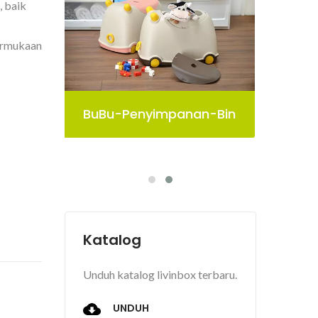
, baik
ermukaan
-Bin
Kotak Penyimpanan
Bu
Pelican
Katalog
Unduh katalog livinbox terbaru.
UNDUH