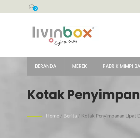
0
BERANDA
MEREK
PABRIK MIMPI B
Kotak Penyimpan
Sisi
Home
/
Berita
/
Kotak Penyimpanan Lipat D