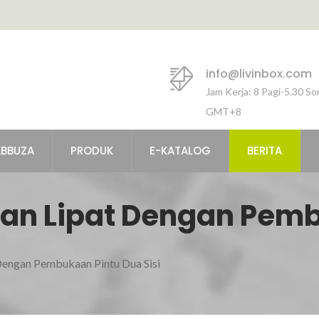
info@livinbox.com
Jam Kerja: 8 Pagi-5.30 So
GMT+8
ABBUZA
PRODUK
E-KATALOG
BERITA
an Lipat Dengan Pemb
engan Pembukaan Pintu Dua Sisi