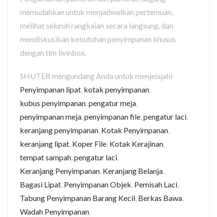
memudahkan untuk menjadwalkan pertemuan,
melihat seluruh rangkaian secara langsung, dan
mendiskusikan kebutuhan penyimpanan khusus
dengan tim livinbox.
SHUTER mengundang Anda untuk menjelajahi
Penyimpanan lipat
,
kotak penyimpanan
,
kubus penyimpanan
,
pengatur meja
,
penyimpanan meja
,
penyimpanan file
,
pengatur laci
,
keranjang penyimpanan
,
Kotak Penyimpanan
,
keranjang lipat
,
Koper File
,
Kotak Kerajinan
,
tempat sampah
,
pengatur laci
,
Keranjang Penyimpanan
,
Keranjang Belanja
,
Bagasi Lipat
,
Penyimpanan Objek
,
Pemisah Laci
,
Tabung Penyimpanan Barang Kecil
,
Berkas Bawa
,
Wadah Penyimpanan
,