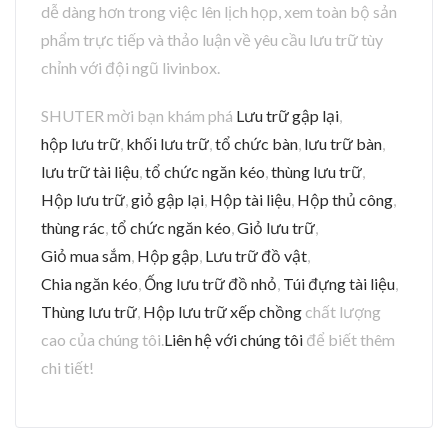
dễ dàng hơn trong việc lên lịch họp, xem toàn bộ sản
phẩm trực tiếp và thảo luận về yêu cầu lưu trữ tùy
chỉnh với đội ngũ livinbox.
SHUTER mời bạn khám phá
Lưu trữ gập lại
,
hộp lưu trữ
,
khối lưu trữ
,
tổ chức bàn
,
lưu trữ bàn
,
lưu trữ tài liệu
,
tổ chức ngăn kéo
,
thùng lưu trữ
,
Hộp lưu trữ
,
giỏ gập lại
,
Hộp tài liệu
,
Hộp thủ công
,
thùng rác
,
tổ chức ngăn kéo
,
Giỏ lưu trữ
,
Giỏ mua sắm
,
Hộp gập
,
Lưu trữ đồ vật
,
Chia ngăn kéo
,
Ống lưu trữ đồ nhỏ
,
Túi đựng tài liệu
,
Thùng lưu trữ
,
Hộp lưu trữ xếp chồng
chất lượng
cao của chúng tôi.
Liên hệ với chúng tôi
để biết thêm
chi tiết!