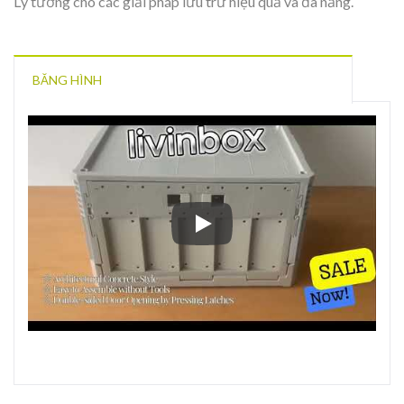
Lý tưởng cho các giải pháp lưu trữ hiệu quả và đa năng.
BĂNG HÌNH
Hộp lưu trữ gập với cửa mở hai