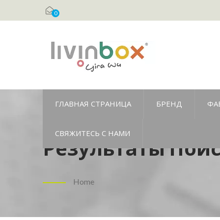
0
ГЛАВНАЯ СТРАНИЦА
БРЕНД
ФА
СВЯЖИТЕСЬ С НАМИ
Результаты Поис
Пространства Дл
Home
Местах - Livinbo