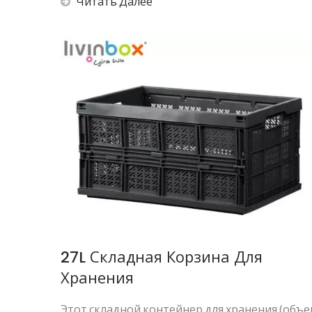
Читать Далее
27L Складная Корзина Для
Хранения
Этот складной контейнер для хранения (объ