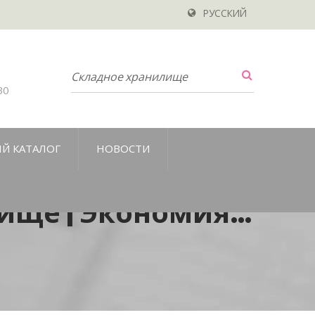
РУССКИЙ
30
Й КАТАЛОГ
НОВОСТИ
ище | Экономия
И На Рабочих