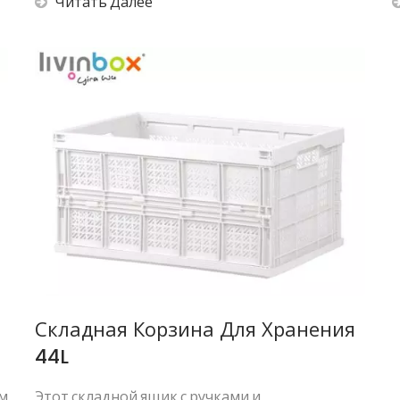
Читать Далее
Складная Корзина Для Хранения
44L
ем
Этот складной ящик с ручками и