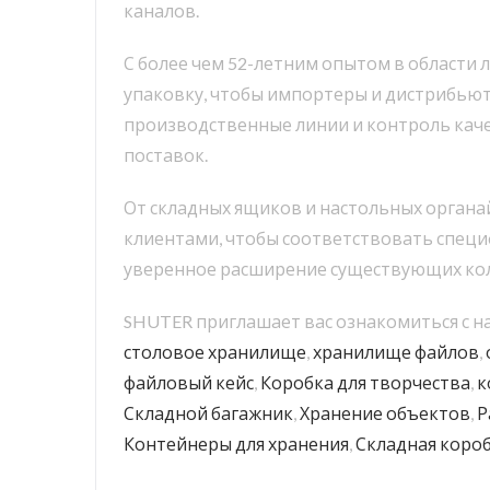
каналов.
С более чем 52-летним опытом в области
упаковку, чтобы импортеры и дистрибью
производственные линии и контроль кач
поставок.
От складных ящиков и настольных органай
клиентами, чтобы соответствовать специ
уверенное расширение существующих ко
SHUTER приглашает вас ознакомиться с
столовое хранилище
,
хранилище файлов
,
файловый кейс
,
Коробка для творчества
,
к
Складной багажник
,
Хранение объектов
,
Р
Контейнеры для хранения
,
Складная короб