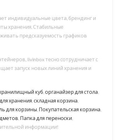
ает индивидуальные цвета, брендинг и
ты хранения. Стабильные
рживать предсказуемость графиков
йнеров, livinbox тесно сотрудничает с
щает запуск новых линий хранения и
хранилищный куб
,
органайзер для стола
,
для хранения
,
складная корзина
,
ль для корзины
,
Покупательская корзина
,
едметов
,
Папка для переноски
,
нительной информации!