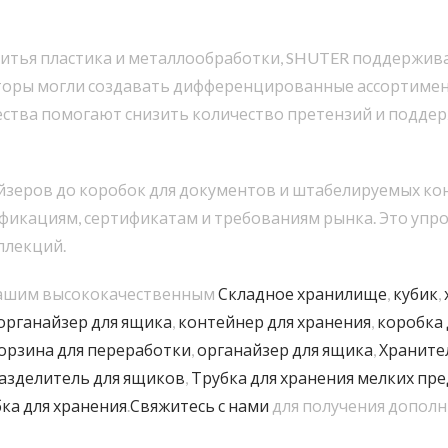
 литья пластика и металлообработки, SHUTER поддержив
торы могли создавать дифференцированные ассортимен
ества помогают снизить количество претензий и подде
зеров до коробок для документов и штабелируемых конте
фикациям, сертификатам и требованиям рынка. Это упро
ллекций.
 нашим высококачественным
Складное хранилище
,
кубик
,
органайзер для ящика
,
контейнер для хранения
,
коробка 
орзина для переработки
,
органайзер для ящика
,
Храните
азделитель для ящиков
,
Трубка для хранения мелких пр
ка для хранения
.
Свяжитесь с нами
для получения допол