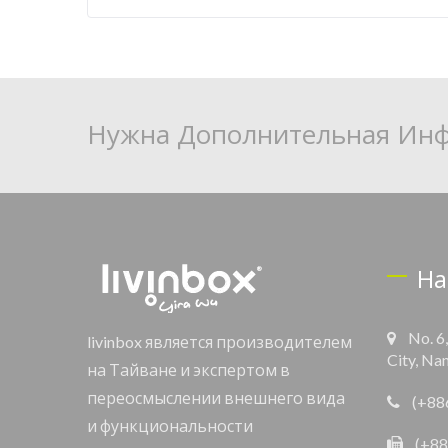
Нужна Дополнительная Инф
На
No. 6
livinbox является производителем
City, Na
на Тайване и экспертом в
переосмыслении внешнего вида
(+88
и функциональности
(+88