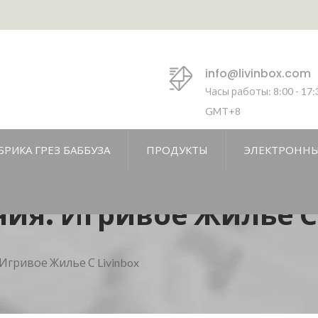
info@livinbox.com
Часы работы: 8:00 - 17:
GMT+8
БРИКА ГРЕЗ БАББУЗА
ПРОДУКТЫ
ЭЛЕКТРОННЫ
ия: Игривое Жилье С 
Игривое Жилье С Livinbox