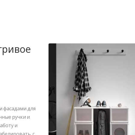
гривое
и фасадами для
нные ручки и
аботу и
абелировать, с