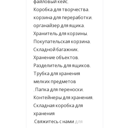
файловый кейс
,
Коробка для творчества
,
корзина для переработки
,
органайзер для ящика
,
Хранитель для корзины
,
Покупательская корзина
,
Складной багажник
,
Хранение объектов
,
Разделитель для ящиков
,
Трубка для хранения
мелких предметов
,
Папка для переноски
,
Контейнеры для хранения
,
Складная коробка для
хранения
.
Свяжитесь с нами
для