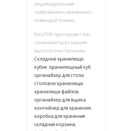
индивидуальные
требования к хранению с
командой livinbox.
SHUTER приглашает вас
ознакомиться с нашим
высококачественным
Складное хранилище
,
кубик
,
хранилищный куб
,
органайзер для стола
,
столовое хранилище
,
хранилище файлов
,
органайзер для ящика
,
контейнер для хранения
,
коробка для хранения
,
складная корзина
,