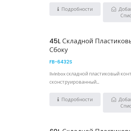
Подробности
Доба
Спи
45L Складной Пластиков
Сбоку
FB-6432S
livinbox складной пластиковый кон
сконструированный...
Подробности
Доба
Спи