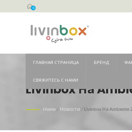
0
ГЛАВНАЯ СТРАНИЦА
БРЕНД
ФА
СВЯЖИТЕСЬ С НАМИ
Livinbox На Ambie
Booth F51A)
Home
/
Новости
/
Livinbox На Ambiente 