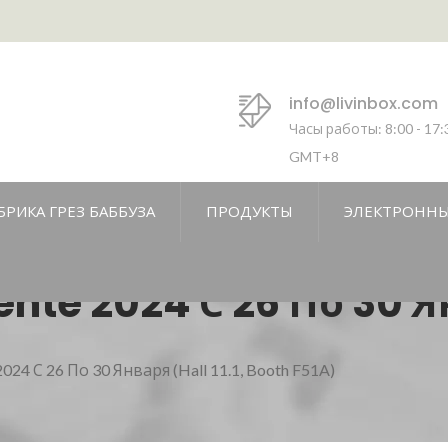
info@livinbox.com
Часы работы: 8:00 - 17:
GMT+8
БРИКА ГРЕЗ БАББУЗА
ПРОДУКТЫ
ЭЛЕКТРОННЫ
nte 2024 С 26 По 30 Янв
2024 С 26 По 30 Января (Hall 11.1, Booth F51A)