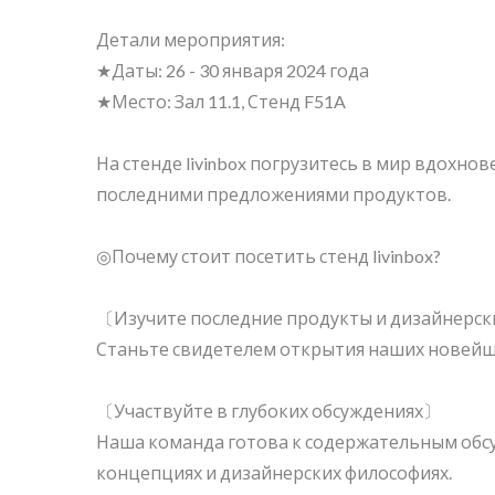
Детали мероприятия:
★Даты: 26 - 30 января 2024 года
★Место: Зал 11.1, Стенд F51A
BuBu-Storage-Bin
Кон
На стенде livinbox погрузитесь в мир вдохно
последними предложениями продуктов.
◎Почему стоит посетить стенд livinbox?
〔Изучите последние продукты и дизайнерс
Станьте свидетелем открытия наших новейши
〔Участвуйте в глубоких обсуждениях〕
Наша команда готова к содержательным обс
концепциях и дизайнерских философиях.