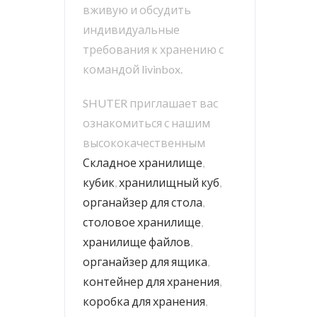
вживую и обсудить
индивидуальные
требования к хранению с
командой livinbox.
SHUTER приглашает вас
ознакомиться с нашим
высококачественным
Складное хранилище
,
кубик
,
хранилищный куб
,
органайзер для стола
,
столовое хранилище
,
хранилище файлов
,
органайзер для ящика
,
контейнер для хранения
,
коробка для хранения
,