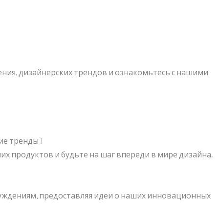
тейнер Для Хранения
BuBu-Storage-Bi
вения, дизайнерских трендов и ознакомьтесь с нашими
Pelican
кие тренды〕
х продуктов и будьте на шаг впереди в мире дизайна.
уждениям, предоставляя идеи о наших инновационных