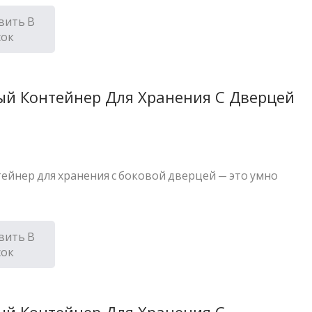
вить В
сок
ый Контейнер Для Хранения С Дверцей
тейнер для хранения с боковой дверцей — это умно
вить В
сок