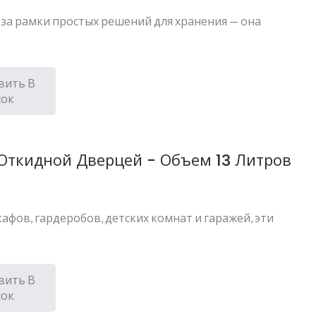
т за рамки простых решений для хранения — она
вить В
сок
 Откидной Дверцей - Объем 13 Литров
фов, гардеробов, детских комнат и гаражей, эти
вить В
сок