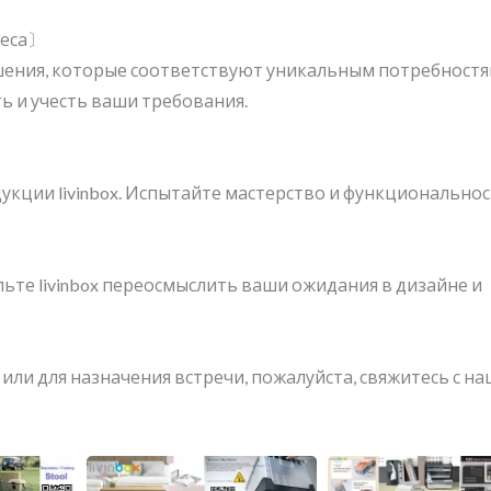
неса〕
шения, которые соответствуют уникальным потребност
ь и учесть ваши требования.
кции livinbox. Испытайте мастерство и функциональнос
вольте livinbox переосмыслить ваши ожидания в дизайне и
ли для назначения встречи, пожалуйста, свяжитесь с н