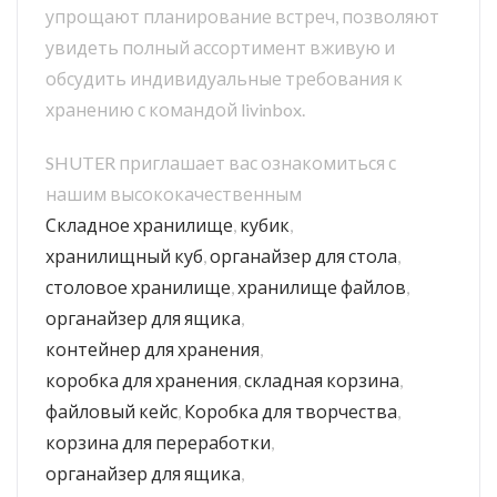
упрощают планирование встреч, позволяют
увидеть полный ассортимент вживую и
обсудить индивидуальные требования к
хранению с командой livinbox.
SHUTER приглашает вас ознакомиться с
нашим высококачественным
Складное хранилище
,
кубик
,
хранилищный куб
,
органайзер для стола
,
столовое хранилище
,
хранилище файлов
,
органайзер для ящика
,
контейнер для хранения
,
коробка для хранения
,
складная корзина
,
файловый кейс
,
Коробка для творчества
,
корзина для переработки
,
органайзер для ящика
,