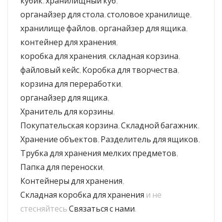
кубик
,
хранилищный куб
,
органайзер для стола
,
столовое хранилище
,
хранилище файлов
,
органайзер для ящика
,
контейнер для хранения
,
коробка для хранения
,
складная корзина
,
файловый кейс
,
Коробка для творчества
,
корзина для переработки
,
органайзер для ящика
,
Хранитель для корзины
,
Покупательская корзина
,
Складной багажник
,
Хранение объектов
,
Разделитель для ящиков
,
Трубка для хранения мелких предметов
,
Папка для переноски
,
Контейнеры для хранения
,
Складная коробка для хранения
и не
стесняйтесь
Связаться с нами
.