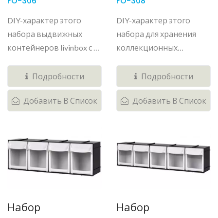
FO-306
FO-308
DIY-характер этого
DIY-характер этого
набора выдвижных
набора для хранения
контейнеров livinbox с 6
коллекционных
ящиками...
предметов...
Подробности
Подробности
Добавить В Список
Добавить В Список
Набор
Набор