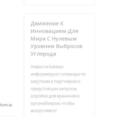
глерода
Движение К
Инновациям Для
Мира С Нулевым
Уровнем Выбросов
Углерода
Новости livinbox
информируют команды по
закупкам и партнеров о
предстоящих запусках
коробок для хранения и
органайзеров, чтобы
ассортимент