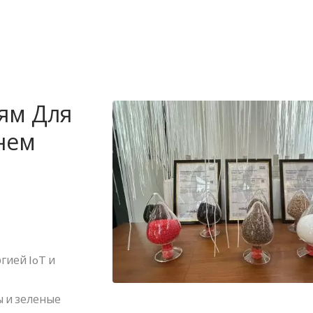
ям Для
нем
гией IoT и
 и зеленые