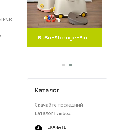
м PCR
.
n
Контейнер Для Хранения
Pelican
Каталог
Скачайте последний
каталог livinbox.
СКАЧАТЬ