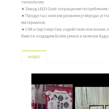
технологии.
★ Завод LEED Gold: сокращение потребления э
★ Продукты с низким уровнем углерода: уст
материалов.
★ CSR и партнерства: содействие инклюзии, 
BuBu-Storage-Bin
Кон
Вместе создадим более умное и зеленое буду
ВИДЕО