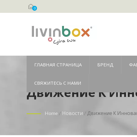
0
ГЛАВНАЯ СТРАНИЦА
БРЕНД
ФА
СВЯЖИТЕСЬ С НАМИ
Движение К Инн
Уровнем Выброс
Home
/
Новости
/
Движение К Иннова