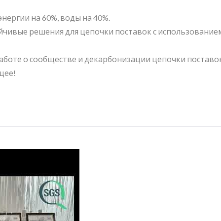
нергии на 60%, воды на 40%.
ойчивые решения для цепочки поставок с использование
заботе о сообществе и декарбонизации цепочки поставок
тейнер Для Хранения
BuBu-Storage-Bi
щее!
Pelican