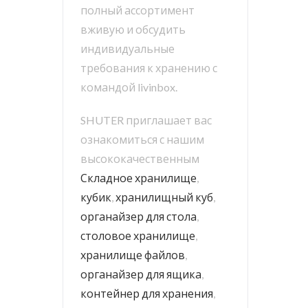
полный ассортимент
вживую и обсудить
индивидуальные
требования к хранению с
командой livinbox.
SHUTER приглашает вас
ознакомиться с нашим
высококачественным
Складное хранилище
,
кубик
,
хранилищный куб
,
органайзер для стола
,
столовое хранилище
,
хранилище файлов
,
органайзер для ящика
,
контейнер для хранения
,