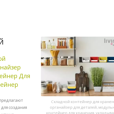
й
ой
анайзер
ейнер Для
тейнер
 предлагают
Складной контейнер для хранен
органайзер для деталей, модул
 для создания
контейнер для хранения, укладыв