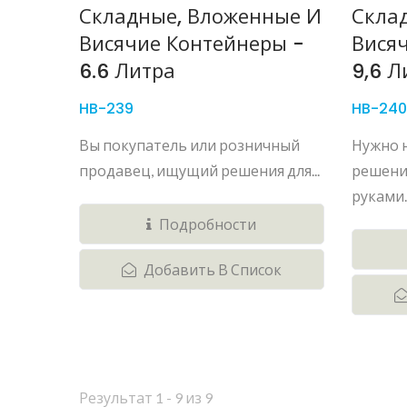
Складные, Вложенные И
Скла
Висячие Контейнеры -
Вися
6.6 Литра
9,6 Л
HB-239
HB-240
Вы покупатель или розничный
Нужно 
продавец, ищущий решения для...
решени
руками..
Подробности
Добавить В Список
Результат 1 - 9 из 9