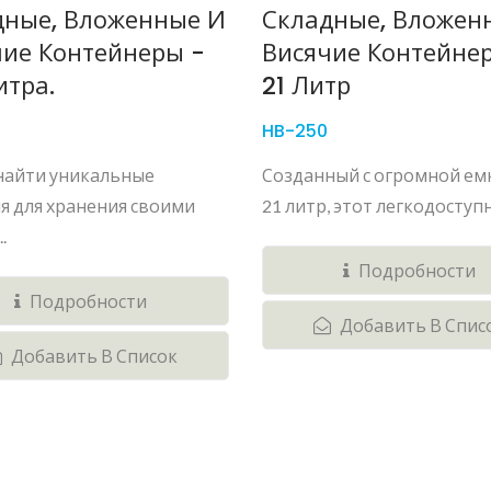
дные, Вложенные И
Складные, Вложен
чие Контейнеры -
Висячие Контейне
итра.
21 Литр
HB-250
найти уникальные
Созданный с огромной е
я для хранения своими
21 литр, этот легкодоступны
.
Подробности
Подробности
Добавить В Спис
Добавить В Список