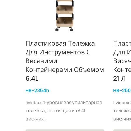
Пластиковая Тележка
Плас
Для Инструментов С
Для 
Висячими
Вися
Контейнерами Объемом
Конт
6.4L
21 Л
HB-2354h
HB-250
livinbox 4-уровневая утилитарная
livinbo
тележка, состоящая из 6.4L
тележка
висячих...
висячих.