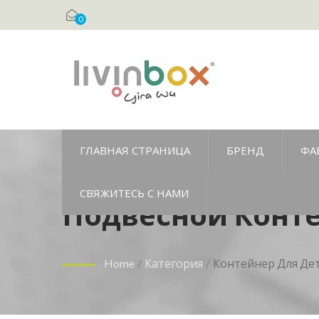
0
ГЛАВНАЯ СТРАНИЦА
БРЕНД
ФА
СВЯЖИТЕСЬ С НАМИ
Подвесной Конте
Хранения, Орган
Home
/
Категория
/
Контейнер Для Де
Контейнер Для 