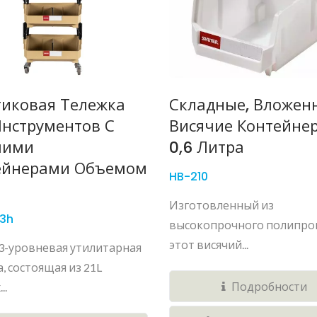
тиковая Тележка
Складные, Вложен
Инструментов С
Висячие Контейне
чими
0,6 Литра
ейнерами Объемом
HB-210
Изготовленный из
3h
высокопрочного полипро
этот висячий...
x 3-уровневая утилитарная
, состоящая из 21L
Подробности
..