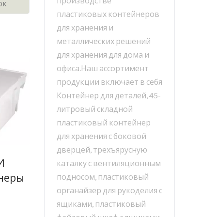
производстве
ок
пластиковых контейнеров
для хранения и
металлических решений
для хранения для дома и
офиса.Наш ассортимент
продукции включает в себя
Контейнер для деталей, 45-
литровый складной
пластиковый контейнер
для хранения с боковой
дверцей, трехъярусную
И
каталку с вентиляционным
неры
подносом, пластиковый
органайзер для рукоделия с
ящиками, пластиковый