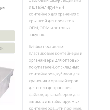
файловый шкаф с ящиками
и штабелируемый
для
контейнер для хранения с
крышкой для проектов
OEM, ODM и оптовых
закупок.
livinbox поставляет
ок
пластиковые контейнеры и
органайзеры для оптовых
покупателей, от складных
контейнеров, кубиков для
хранения и органайзеров
для стола до хранения
файлов, органайзеров для
ящиков и штабелируемых
контейнеров. Эти прочные,