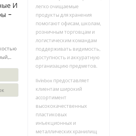
ные И
легко очищаемые
ры -
продукты для хранения
помогают офисам, школам,
розничным торговцам и
логистическим командам
мкостью
поддерживать видимость,
й,...
доступность и аккуратную
организацию предметов.
livinbox предоставляет
клиентам широкий
ок
ассортимент
высококачественных
пластиковых
инъекционных и
металлических хранилищ