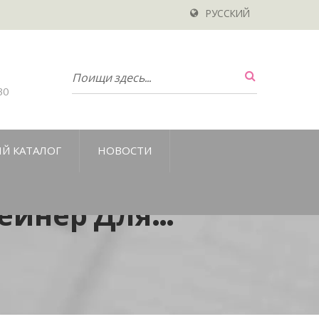
РУССКИЙ
30
Й КАТАЛОГ
НОВОСТИ
ейнер Для
 Модульный
мый Контейнер