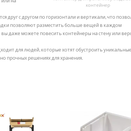
 или на
контейнер
я друг с другом по горизонтали и вертикали, что позво
ладки позволяют разместить больше вещей в каждом
; вы даже можете повесить контейнеры на стену или верс
одходит для людей, которые хотят обустроить уникальны
но прочных решениях для хранения.
нтейнер Для Хранения
BuBu-Storage-
Pelican