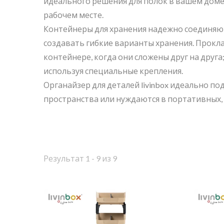
идеального решения для полок в вашем доме
рабочем месте.
Контейнеры для хранения надежно соединяютс
создавать гибкие варианты хранения. Прок
контейнере, когда они сложены друг на друга
используя специальные крепления.
Органайзер для деталей livinbox идеально п
пространства или нуждаются в портативных, 
Результат 1 - 9 из 9
BuBu-Storage-Bin
Ко