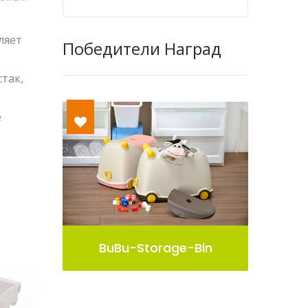
ляет
Победители Наград
так,
е
Bin
Контейнер Для Хранения
Pelican