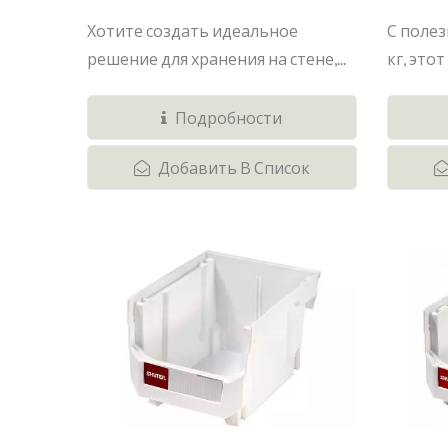
Хотите создать идеальное
С полез
решение для хранения на стене,...
кг, это
Подробности
Добавить В Список