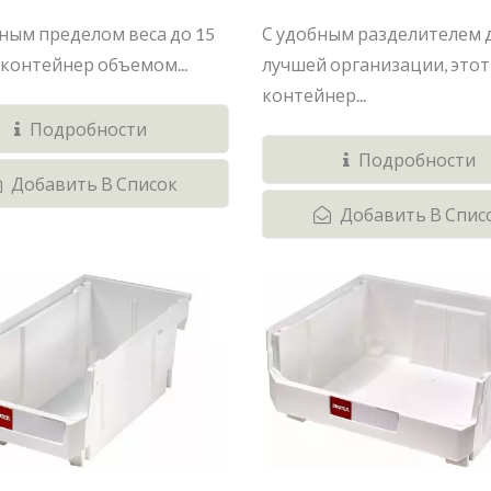
ным пределом веса до 15
С удобным разделителем 
т контейнер объемом...
лучшей организации, этот
контейнер...
Подробности
Подробности
Добавить В Список
Добавить В Спис