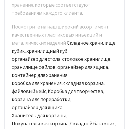
хранения, которые соответствуют
требованиям каждого клиента.
Посмотрите на наш широкий ассортимент
качественных пластиковых инъекций и
металлических изделий
Складное хранилище
,
кубик
,
хранилищный куб
,
органайзер для стола
,
столовое хранилище
,
хранилище файлов
,
органайзер для ящика
,
контейнер для хранения
,
коробка для хранения
,
складная корзина
,
файловый кейс
,
Коробка для творчества
,
корзина для переработки
,
органайзер для ящика
,
Хранитель для корзины
,
Покупательская корзина
,
Складной багажник
,