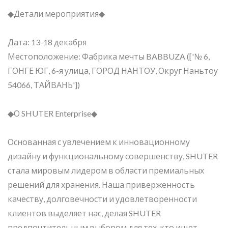
◆Детали мероприятия◆
Дата: 13-18 декабря
Местоположение: Фабрика мечты BABBUZA (['№ 6,
ГОНГЕ ЮГ, 6-я улица, ГОРОД НАНТОУ, Округ Наньтоу
54066, ТАЙВАНЬ'])
◆О SHUTER Enterprise◆
Основанная с увлечением к инновационному
дизайну и функциональному совершенству, SHUTER
стала мировым лидером в области премиальных
решений для хранения. Наша приверженность
качеству, долговечности и удовлетворенности
клиентов выделяет нас, делая SHUTER
предпочтительным выбором для тех, кто ищет