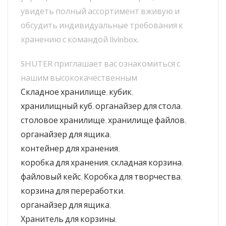
увидеть полный ассортимент вживую и
обсудить индивидуальные требования к
хранению с командой livinbox.
SHUTER приглашает вас ознакомиться с
нашим высококачественным
Складное хранилище
,
кубик
,
хранилищный куб
,
органайзер для стола
,
столовое хранилище
,
хранилище файлов
,
органайзер для ящика
,
контейнер для хранения
,
коробка для хранения
,
складная корзина
,
файловый кейс
,
Коробка для творчества
,
корзина для переработки
,
органайзер для ящика
,
Хранитель для корзины
,