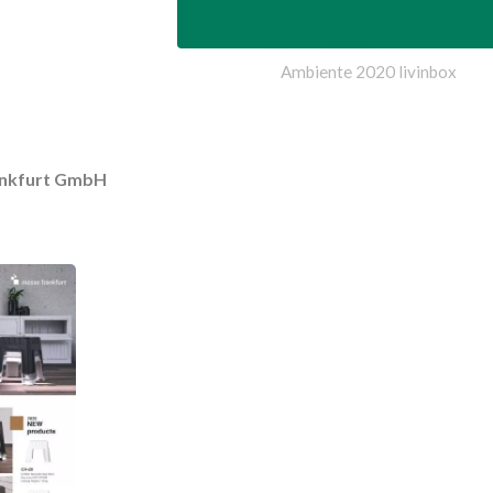
Ambiente 2020 livinbox
нтейнер Для Хранения
BuBu-Storage-B
Pelican
nkfurt GmbH