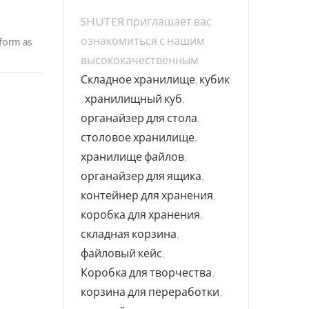
SHUTER приглашает вас
ознакомиться с нашим
высококачественным
Складное хранилище
,
кубик
,
хранилищный куб
,
органайзер для стола
,
столовое хранилище
,
хранилище файлов
,
органайзер для ящика
,
контейнер для хранения
,
коробка для хранения
,
складная корзина
,
файловый кейс
,
Коробка для творчества
,
корзина для переработки
,