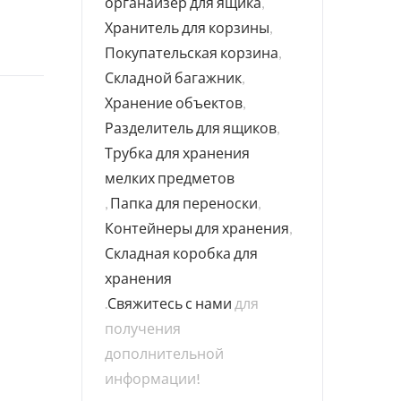
органайзер для ящика
,
Хранитель для корзины
,
Покупательская корзина
,
Складной багажник
,
Хранение объектов
,
Разделитель для ящиков
,
Трубка для хранения
мелких предметов
,
Папка для переноски
,
Контейнеры для хранения
,
Складная коробка для
хранения
.
Свяжитесь с нами
для
получения
дополнительной
информации!