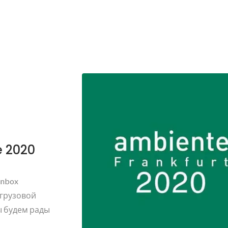
e 2020
inbox
 грузовой
ы будем рады