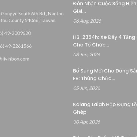
Đón Nhận Cuộc Sống Hiện 
Giải...
, Gongye South 6th Rd., Nantou
ntou County 54066, Taiwan
06 Aug, 2026
6) 49-2009620
HB-2354h: Xe Đẩy 4 Tầng 
Cho Tổ Chức...
6) 49-2261566
08 Jun, 2026
@livinbox.com
Bổ Sung Mới Cho Dòng Sả
FB: Thùng Chứa...
05 Jun, 2026
Kalang Lalah Hộp Đựng L
Ghép
30 Apr, 2026