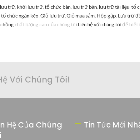
lưu trữ
,
khối lưu trữ
,
tổ chức bàn
,
lưu trữ bàn
,
lưu trữ tài liệu
,
tổ 
,
tổ chức ngăn kéo
,
Giỏ lưu trữ
,
Giỏ mua sắm
,
Hộp gập
,
Lưu trữ đ
 chồng
chất lượng cao của chúng tôi.
Liên hệ với chúng tôi
để biết 
Hệ Với Chúng Tôi!
ên Hệ Của Chúng
Tin Tức Mới Nh
i