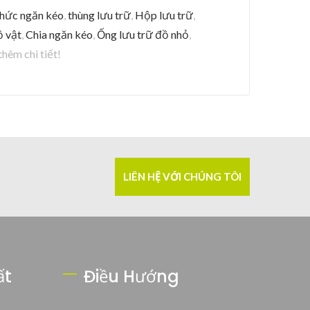
chức ngăn kéo
,
thùng lưu trữ
,
Hộp lưu trữ
,
ồ vật
,
Chia ngăn kéo
,
Ống lưu trữ đồ nhỏ
,
thêm chi tiết!
LIÊN HỆ VỚI CHÚNG TÔI
ất
Điều Hướng