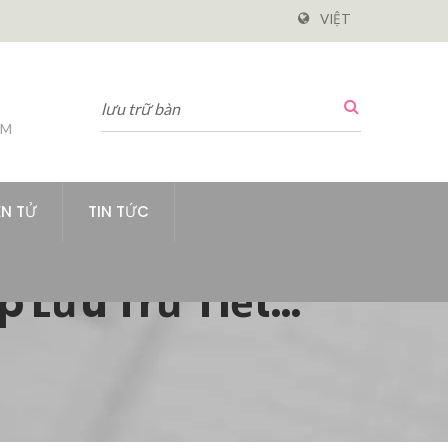
VIỆT
PM
ỆN TỬ
TIN TỨC
p Lưu Trữ Tiết
Việc - Livinbox