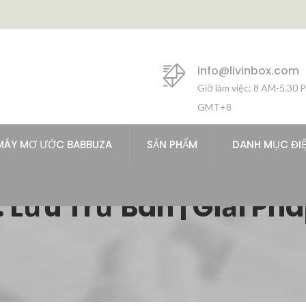
info@livinbox.com
Giờ làm việc: 8 AM-5.30 
GMT+8
MÁY MƠ ƯỚC BABBUZA
SẢN PHẨM
DANH MỤC ĐI
Lưu Trữ Bàn | Giải Phá
Cho Nhà Ở Và Nơi Làm 