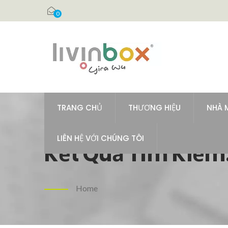
0
TRANG CHỦ
THƯƠNG HIỆU
NHÀ 
LIÊN HỆ VỚI CHÚNG TÔI
Kết Quả Tìm Kiếm: 
Kiệm Không Gian 
Home