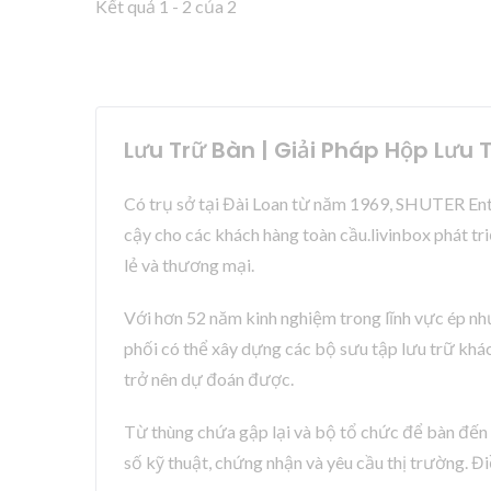
Kết quả 1 - 2 của 2
Lưu Trữ Bàn | Giải Pháp Hộp Lưu
Có trụ sở tại Đài Loan từ năm 1969, SHUTER Ente
cậy cho các khách hàng toàn cầu.livinbox phát tr
lẻ và thương mại.
Với hơn 52 năm kinh nghiệm trong lĩnh vực ép nh
phối có thể xây dựng các bộ sưu tập lưu trữ khác
trở nên dự đoán được.
Từ thùng chứa gập lại và bộ tổ chức để bàn đến h
số kỹ thuật, chứng nhận và yêu cầu thị trường. Đ