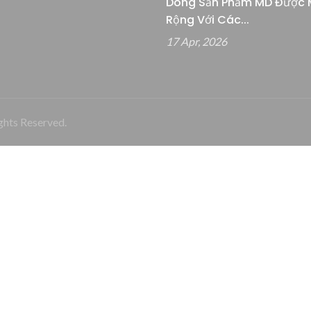
Dòng Sản Phẩm MD Được 
Rộng Với Các...
17 Apr, 2026
ghts Reserved.