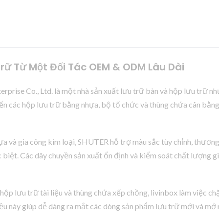
 Trữ Từ Một Đối Tác OEM & ODM Lâu Dài
rprise Co., Ltd. là một nhà sản xuất lưu trữ bàn và hộp lưu trữ
iển các hộp lưu trữ bằng nhựa, bộ tổ chức và thùng chứa cân bằng 
ựa và gia công kim loại, SHUTER hỗ trợ màu sắc tùy chỉnh, thương
 biệt. Các dây chuyền sản xuất ổn định và kiểm soát chất lượng giú
ộp lưu trữ tài liệu và thùng chứa xếp chồng, livinbox làm việc ch
iều này giúp dễ dàng ra mắt các dòng sản phẩm lưu trữ mới và mở 