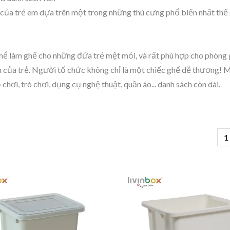
 của trẻ em dựa trên một trong những thú cưng phổ biến nhất thế g
ể làm ghế cho những đứa trẻ mệt mỏi, và rất phù hợp cho phòng g
m của trẻ. Người tổ chức không chỉ là một chiếc ghế dễ thương! 
chơi, trò chơi, dụng cụ nghệ thuật, quần áo... danh sách còn dài.
1
Thùng Lưu Trữ Pelican
BuBu-Khối Lưu 