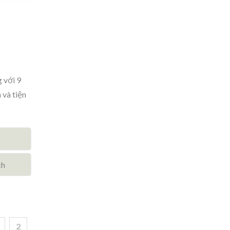
 với 9
 và tiện
ch
2