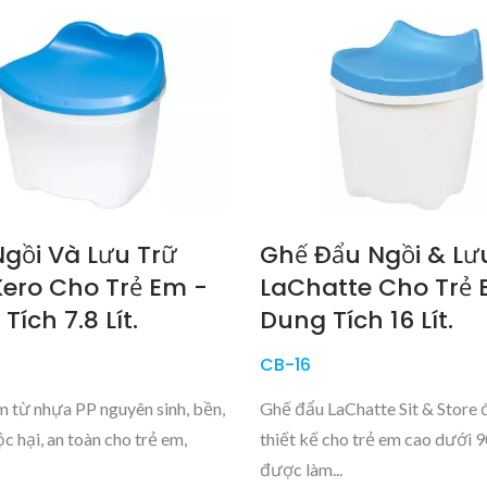
gồi Và Lưu Trữ
Ghế Đẩu Ngồi & Lư
ero Cho Trẻ Em -
LaChatte Cho Trẻ 
Tích 7.8 Lít.
Dung Tích 16 Lít.
CB-16
 từ nhựa PP nguyên sinh, bền,
Ghế đẩu LaChatte Sit & Store
c hại, an toàn cho trẻ em,
thiết kế cho trẻ em cao dưới 
được làm...