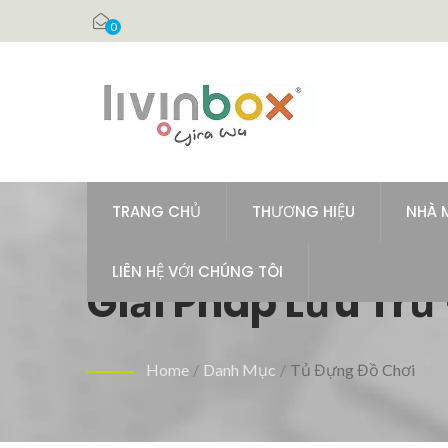
0
TRANG CHỦ
THƯƠNG HIỆU
NHÀ 
LIÊN HỆ VỚI CHÚNG TÔI
Giải Pháp Lưu Trữ
Chơi
Home
/
Danh Mục
/
Tủ Đựng Đồ Chơi