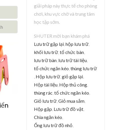
giải pháp này thực tế cho phòng
chơi, khu vực chờ và trung tâm
học tập sớm.
ch
SHUTER mời bạn khám phá
Lưu trữ gập lại
,
hộp lưu trữ
,
khối lưu trữ
,
tổ chức bàn
,
lưu trữ bàn
,
lưu trữ tài liệu
,
tổ chức ngăn kéo
,
thùng lưu trữ
,
Hộp lưu trữ
,
giỏ gập lại
,
Hộp tài liệu
,
Hộp thủ công
,
thùng rác
,
tổ chức ngăn kéo
,
Giỏ lưu trữ
,
Giỏ mua sắm
,
iển
Hộp gập
,
Lưu trữ đồ vật
,
Chia ngăn kéo
,
Ống lưu trữ đồ nhỏ
,