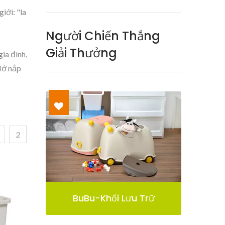
iới: "la
Người Chiến Thắng
Giải Thưởng
ia đình,
Mở nắp
2
Trữ
Thùng Lưu Trữ Pelican