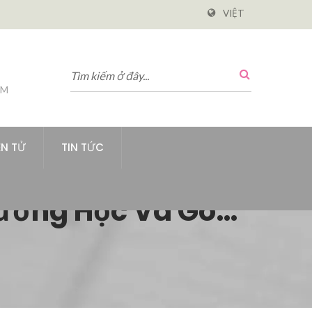
VIỆT
PM
ỆN TỬ
TIN TỨC
rường Học Và Góc