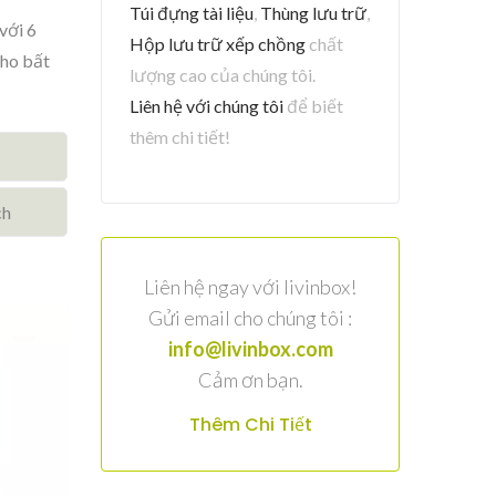
Túi đựng tài liệu
,
Thùng lưu trữ
,
với 6
Hộp lưu trữ xếp chồng
chất
cho bất
lượng cao của chúng tôi.
Liên hệ với chúng tôi
để biết
thêm chi tiết!
ch
Liên hệ ngay với livinbox!
Gửi email cho chúng tôi :
info@livinbox.com
Cảm ơn bạn.
Thêm Chi Tiết