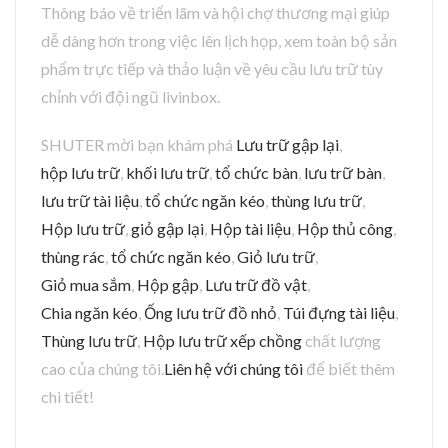
Thông báo về triển lãm và hội chợ thương mại giúp
dễ dàng hơn trong việc lên lịch họp, xem toàn bộ sản
phẩm trực tiếp và thảo luận về yêu cầu lưu trữ tùy
chỉnh với đội ngũ livinbox.
SHUTER mời bạn khám phá
Lưu trữ gập lại
,
hộp lưu trữ
,
khối lưu trữ
,
tổ chức bàn
,
lưu trữ bàn
,
lưu trữ tài liệu
,
tổ chức ngăn kéo
,
thùng lưu trữ
,
Hộp lưu trữ
,
giỏ gập lại
,
Hộp tài liệu
,
Hộp thủ công
,
thùng rác
,
tổ chức ngăn kéo
,
Giỏ lưu trữ
,
Giỏ mua sắm
,
Hộp gập
,
Lưu trữ đồ vật
,
Chia ngăn kéo
,
Ống lưu trữ đồ nhỏ
,
Túi đựng tài liệu
,
Thùng lưu trữ
,
Hộp lưu trữ xếp chồng
chất lượng
cao của chúng tôi.
Liên hệ với chúng tôi
để biết thêm
chi tiết!