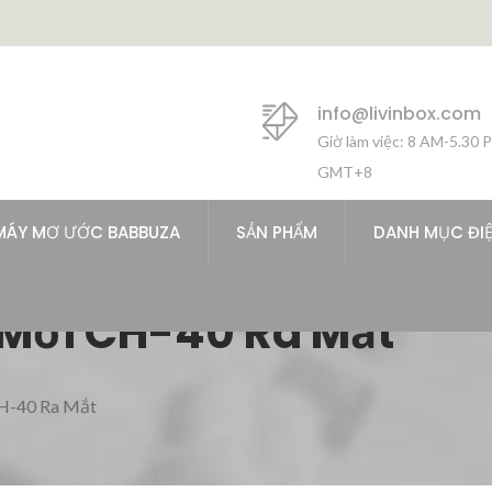
info@livinbox.com
Giờ làm việc: 8 AM-5.30 
GMT+8
MÁY MƠ ƯỚC BABBUZA
SẢN PHẨM
DANH MỤC ĐI
 Mới CH-40 Ra Mắt
CH-40 Ra Mắt