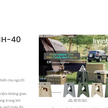
 CH-40
thiết cho người
 kiệm không gian.
ặng trong khi
à; ngồi trên đó