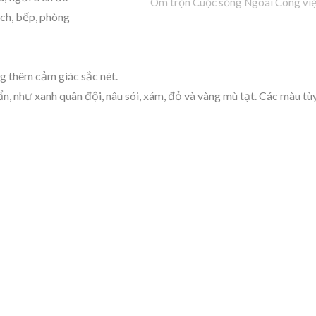
Ôm trọn Cuộc sống Ngoài Công vi
ách, bếp, phòng
g thêm cảm giác sắc nét.
n, như xanh quân đội, nâu sói, xám, đỏ và vàng mù tạt. Các màu tù
ùng Lưu Trữ Pelican
BuBu-Khối Lưu T