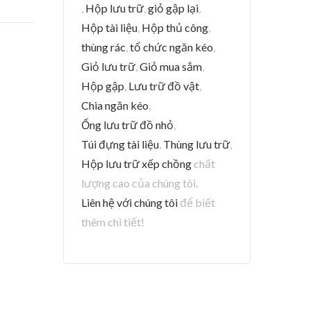
,
Hộp lưu trữ
,
giỏ gập lại
,
Hộp tài liệu
,
Hộp thủ công
,
thùng rác
,
tổ chức ngăn kéo
,
Giỏ lưu trữ
,
Giỏ mua sắm
,
Hộp gập
,
Lưu trữ đồ vật
,
Chia ngăn kéo
,
Ống lưu trữ đồ nhỏ
,
Túi đựng tài liệu
,
Thùng lưu trữ
,
Hộp lưu trữ xếp chồng
chất
lượng cao của chúng tôi.
Liên hệ với chúng tôi
để biết
thêm chi tiết!