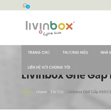
0
TRANG CHỦ
THƯƠNG HIỆU
NHÀ 
LIÊN HỆ VỚI CHÚNG TÔI
Livinbox Ghế Gấp
Home
/
Tin Tức
/
Livinbox Ghế Gấp Mới 