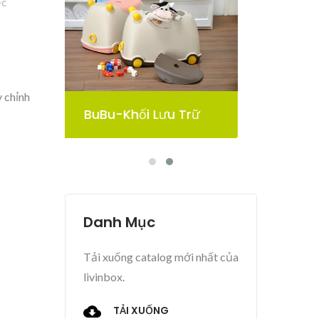
ệc
y chỉnh
rữ
Thùng Lưu Trữ Pelican
Danh Mục
Tải xuống catalog mới nhất của
livinbox.
TẢI XUỐNG