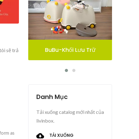
 Trữ
Thùng Lưu Trữ Pelican
ôi sẽ trả
Danh Mục
Tải xuống catalog mới nhất của
livinbox.
TẢI XUỐNG