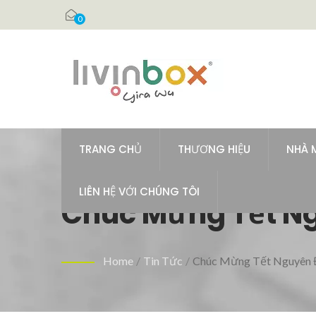
0
TRANG CHỦ
THƯƠNG HIỆU
NHÀ 
LIÊN HỆ VỚI CHÚNG TÔI
Chúc Mừng Tết N
Home
/
Tin Tức
/
Chúc Mừng Tết Nguyên 