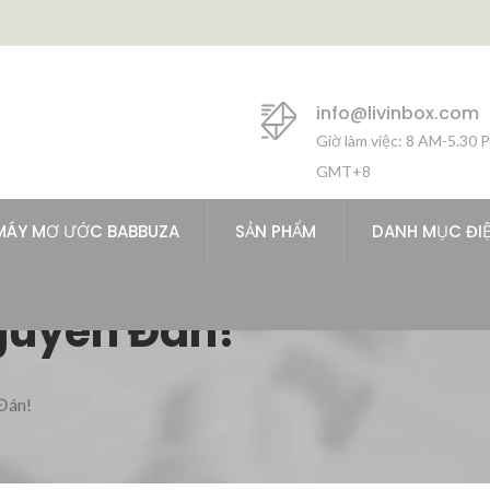
info@livinbox.com
Giờ làm việc: 8 AM-5.30 
GMT+8
MÁY MƠ ƯỚC BABBUZA
SẢN PHẨM
DANH MỤC ĐI
guyên Đán!
Đán!