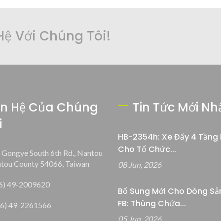
Hệ Với Chúng Tôi!
ên Hệ Của Chúng
Tin Tức Mới Nh
i
HB-2354h: Xe Đẩy 4 Tầng 
Cho Tổ Chức...
, Gongye South 6th Rd., Nantou
ntou County 54066, Taiwan
08 Jun, 2026
6) 49-2009620
Bổ Sung Mới Cho Dòng Sả
FB: Thùng Chứa...
6) 49-2261566
05 Jun, 2026