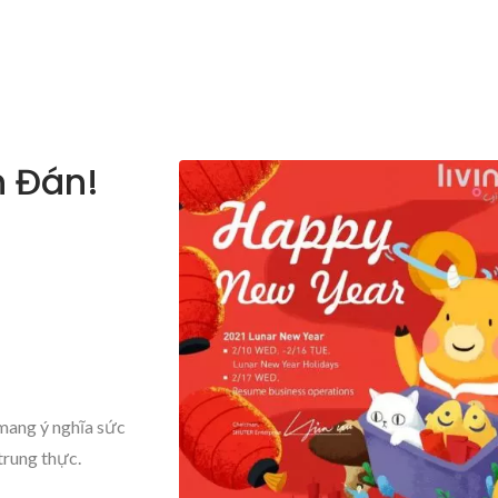
 Đán!
mang ý nghĩa sức
 trung thực.