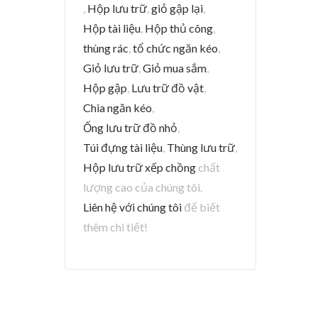
,
Hộp lưu trữ
,
giỏ gập lại
,
Hộp tài liệu
,
Hộp thủ công
,
thùng rác
,
tổ chức ngăn kéo
,
Giỏ lưu trữ
,
Giỏ mua sắm
,
Hộp gập
,
Lưu trữ đồ vật
,
Chia ngăn kéo
,
Ống lưu trữ đồ nhỏ
,
Túi đựng tài liệu
,
Thùng lưu trữ
,
Hộp lưu trữ xếp chồng
chất
lượng cao của chúng tôi.
Liên hệ với chúng tôi
để biết
thêm chi tiết!