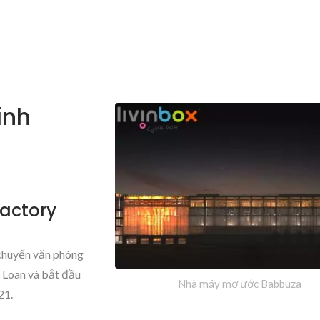
ính
actory
 chuyển văn phòng
 Loan và bắt đầu
Nhà máy mơ ước Babbuza
21.