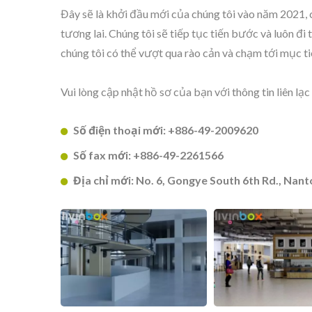
Đây sẽ là khởi đầu mới của chúng tôi vào năm 2021, c
tương lai. Chúng tôi sẽ tiếp tục tiến bước và luôn đi
chúng tôi có thể vượt qua rào cản và chạm tới mục t
Vui lòng cập nhật hồ sơ của bạn với thông tin liên lạ
BuBu-Khối Lưu Trữ
Th
Số điện thoại mới: +886-49-2009620
Số fax mới: +886-49-2261566
Địa chỉ mới: No. 6, Gongye South 6th Rd., Nan