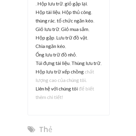
,
Hộp lưu trữ
,
giỏ gập lại
,
Hộp tài liệu
,
Hộp thủ công
,
thùng rác
,
tổ chức ngăn kéo
,
Giỏ lưu trữ
,
Giỏ mua sắm
,
Hộp gập
,
Lưu trữ đồ vật
,
Chia ngăn kéo
,
Ống lưu trữ đồ nhỏ
,
Túi đựng tài liệu
,
Thùng lưu trữ
,
Hộp lưu trữ xếp chồng
chất
lượng cao của chúng tôi.
Liên hệ với chúng tôi
để biết
thêm chi tiết!
Thẻ