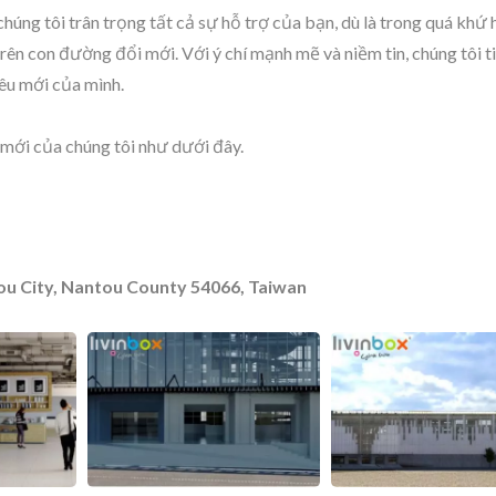
húng tôi trân trọng tất cả sự hỗ trợ của bạn, dù là trong quá khứ 
 trên con đường đổi mới. Với ý chí mạnh mẽ và niềm tin, chúng tôi t
iêu mới của mình.
c mới của chúng tôi như dưới đây.
ùng Lưu Trữ Pelican
BuBu-Khối Lưu T
tou City, Nantou County 54066, Taiwan