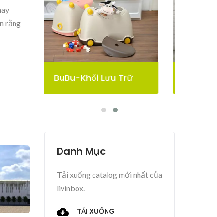
hay
in rằng
rữ
Thùng Lưu Trữ Pelican
Danh Mục
Tải xuống catalog mới nhất của
livinbox.
TẢI XUỐNG