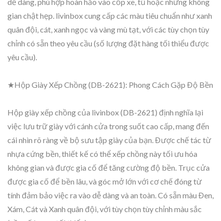
dễ dàng, phù hợp hoàn hảo vào cốp xe, tủ hoặc những không
gian chật hẹp. livinbox cung cấp các màu tiêu chuẩn như xanh
quân đội, cát, xanh ngọc và vàng mù tạt, với các tùy chọn tùy
chỉnh có sẵn theo yêu cầu (số lượng đặt hàng tối thiểu được
yêu cầu).
★Hộp Giày Xếp Chồng (DB-2621): Phong Cách Gặp Độ Bền
Hộp giày xếp chồng của livinbox (DB-2621) định nghĩa lại
việc lưu trữ giày với cánh cửa trong suốt cao cấp, mang đến
cái nhìn rõ ràng về bộ sưu tập giày của bạn. Được chế tác từ
nhựa cứng bền, thiết kế có thể xếp chồng này tối ưu hóa
không gian và được gia cố để tăng cường độ bền. Trục cửa
được gia cố để bền lâu, và góc mở lớn với cơ chế đóng từ
tính đảm bảo việc ra vào dễ dàng và an toàn. Có sẵn màu Đen,
Xám, Cát và Xanh quân đội, với tùy chọn tùy chỉnh màu sắc