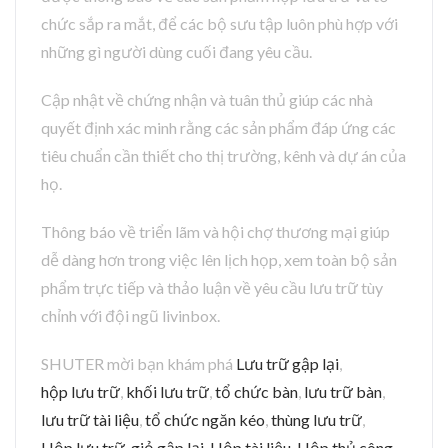
chức sắp ra mắt, để các bộ sưu tập luôn phù hợp với
những gì người dùng cuối đang yêu cầu.
Cập nhật về chứng nhận và tuân thủ giúp các nhà
quyết định xác minh rằng các sản phẩm đáp ứng các
tiêu chuẩn cần thiết cho thị trường, kênh và dự án của
họ.
Thông báo về triển lãm và hội chợ thương mại giúp
dễ dàng hơn trong việc lên lịch họp, xem toàn bộ sản
phẩm trực tiếp và thảo luận về yêu cầu lưu trữ tùy
chỉnh với đội ngũ livinbox.
SHUTER mời bạn khám phá
Lưu trữ gập lại
,
hộp lưu trữ
,
khối lưu trữ
,
tổ chức bàn
,
lưu trữ bàn
,
lưu trữ tài liệu
,
tổ chức ngăn kéo
,
thùng lưu trữ
,
Hộp lưu trữ
,
giỏ gập lại
,
Hộp tài liệu
,
Hộp thủ công
,