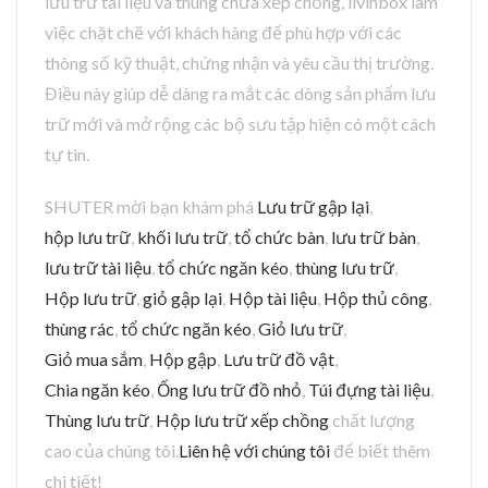
lưu trữ tài liệu và thùng chứa xếp chồng, livinbox làm
việc chặt chẽ với khách hàng để phù hợp với các
thông số kỹ thuật, chứng nhận và yêu cầu thị trường.
Điều này giúp dễ dàng ra mắt các dòng sản phẩm lưu
trữ mới và mở rộng các bộ sưu tập hiện có một cách
tự tin.
SHUTER mời bạn khám phá
Lưu trữ gập lại
,
hộp lưu trữ
,
khối lưu trữ
,
tổ chức bàn
,
lưu trữ bàn
,
lưu trữ tài liệu
,
tổ chức ngăn kéo
,
thùng lưu trữ
,
Hộp lưu trữ
,
giỏ gập lại
,
Hộp tài liệu
,
Hộp thủ công
,
thùng rác
,
tổ chức ngăn kéo
,
Giỏ lưu trữ
,
Giỏ mua sắm
,
Hộp gập
,
Lưu trữ đồ vật
,
Chia ngăn kéo
,
Ống lưu trữ đồ nhỏ
,
Túi đựng tài liệu
,
Thùng lưu trữ
,
Hộp lưu trữ xếp chồng
chất lượng
cao của chúng tôi.
Liên hệ với chúng tôi
để biết thêm
chi tiết!