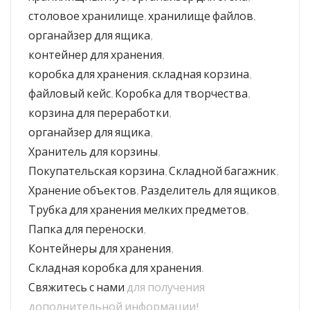
столовое хранилище
,
хранилище файлов
,
органайзер для ящика
,
контейнер для хранения
,
коробка для хранения
,
складная корзина
,
файловый кейс
,
Коробка для творчества
,
корзина для переработки
,
органайзер для ящика
,
Хранитель для корзины
,
Покупательская корзина
,
Складной багажник
,
Хранение объектов
,
Разделитель для ящиков
,
Трубка для хранения мелких предметов
,
Папка для переноски
,
Контейнеры для хранения
,
Складная коробка для хранения
.
Свяжитесь с нами
для получения
дополнительной информации!