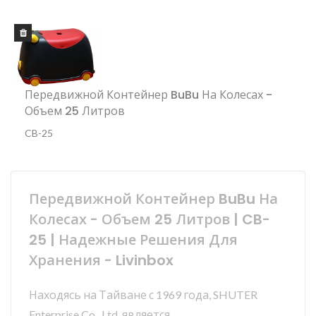
Передвижной Контейнер BuBu На Колесах -
Объем 25 Литров
CB-25
Передвижной Контейнер BuBu На
Колесах - Объем 25 Литров | CB-
25 | Надежные Решения Для
Хранения - Livinbox
Находясь на Тайване с 1969 года, SHUTER
Enterprise Co., Ltd. является