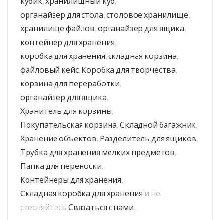
кубик
,
хранилищный куб
,
органайзер для стола
,
столовое хранилище
,
хранилище файлов
,
органайзер для ящика
,
контейнер для хранения
,
коробка для хранения
,
складная корзина
,
файловый кейс
,
Коробка для творчества
,
корзина для переработки
,
органайзер для ящика
,
Хранитель для корзины
,
Покупательская корзина
,
Складной багажник
,
Хранение объектов
,
Разделитель для ящиков
,
Трубка для хранения мелких предметов
,
Папка для переноски
,
Контейнеры для хранения
,
Складная коробка для хранения
и не
стесняйтесь
Связаться с нами
.