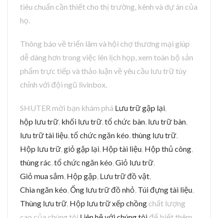
tiêu chuẩn cần thiết cho thị trường, kênh và dự án của
họ.
Thông báo về triển lãm và hội chợ thương mại giúp
dễ dàng hơn trong việc lên lịch họp, xem toàn bộ sản
phẩm trực tiếp và thảo luận về yêu cầu lưu trữ tùy
chỉnh với đội ngũ livinbox.
SHUTER mời bạn khám phá
Lưu trữ gập lại
,
hộp lưu trữ
,
khối lưu trữ
,
tổ chức bàn
,
lưu trữ bàn
,
lưu trữ tài liệu
,
tổ chức ngăn kéo
,
thùng lưu trữ
,
Hộp lưu trữ
,
giỏ gập lại
,
Hộp tài liệu
,
Hộp thủ công
,
thùng rác
,
tổ chức ngăn kéo
,
Giỏ lưu trữ
,
Giỏ mua sắm
,
Hộp gập
,
Lưu trữ đồ vật
,
Chia ngăn kéo
,
Ống lưu trữ đồ nhỏ
,
Túi đựng tài liệu
,
Thùng lưu trữ
,
Hộp lưu trữ xếp chồng
chất lượng
cao của chúng tôi.
Liên hệ với chúng tôi
để biết thêm