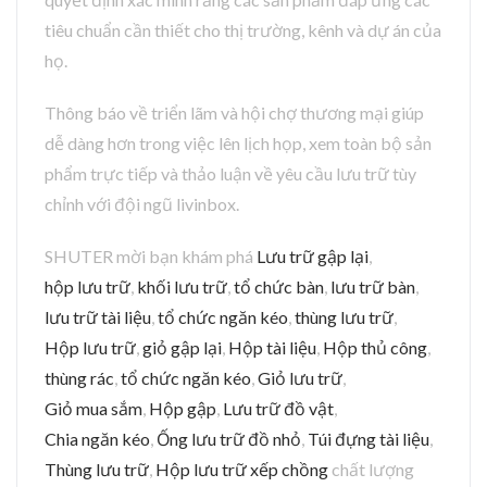
tiêu chuẩn cần thiết cho thị trường, kênh và dự án của
họ.
Thông báo về triển lãm và hội chợ thương mại giúp
dễ dàng hơn trong việc lên lịch họp, xem toàn bộ sản
phẩm trực tiếp và thảo luận về yêu cầu lưu trữ tùy
chỉnh với đội ngũ livinbox.
SHUTER mời bạn khám phá
Lưu trữ gập lại
,
hộp lưu trữ
,
khối lưu trữ
,
tổ chức bàn
,
lưu trữ bàn
,
lưu trữ tài liệu
,
tổ chức ngăn kéo
,
thùng lưu trữ
,
Hộp lưu trữ
,
giỏ gập lại
,
Hộp tài liệu
,
Hộp thủ công
,
thùng rác
,
tổ chức ngăn kéo
,
Giỏ lưu trữ
,
Giỏ mua sắm
,
Hộp gập
,
Lưu trữ đồ vật
,
Chia ngăn kéo
,
Ống lưu trữ đồ nhỏ
,
Túi đựng tài liệu
,
Thùng lưu trữ
,
Hộp lưu trữ xếp chồng
chất lượng